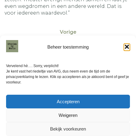
even wegdromen in een andere wereld. Dat is
voor iedereen waardevol.”
Vorige
Beheer toestemming
Volgende
Vervelend hè…. Sorry, verplicht!
Je kent vast het riedeltje van AVG, dus neem even de tijd om de
privacyverklaring te lezen. Klik op accepteren als je akkoord bent of geef je
voorkeur.
GrootHeerenveen
Accepteren
Weigeren
© 2026 Stories by Maris. Created for free using
Bekijk voorkeuren
WordPress and
Kubio