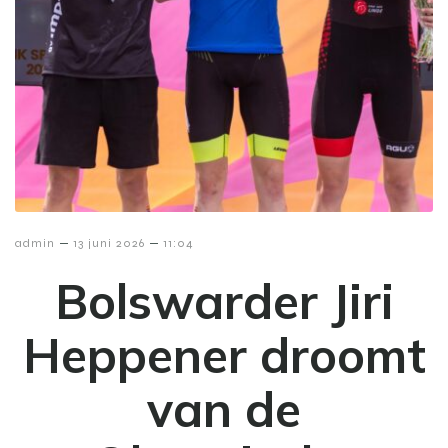
–
–
admin
13 juni 2026
11:04
Bolswarder Jiri
Heppener droomt
van de