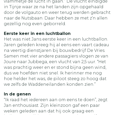
vlammetje de lucht in gaan.” De vlucht eindigde
in Tijnje waar ze na het landen zijn opgehaald
door de volgauto en weer terug werden gebracht
naar de Nutsbaan. Daar hebben ze met z’n allen
gezellig nog even geborreld.
Eerste keer in een luchtballon
Het was niet Jans eerste keer in een luchtballon.
Jaren geleden kreeg hij al eens een vaart cadeau
na veertig dienstjaren bij bouwbedrijf De Vries.
Samen met vier andere passagiers vlogen ze van
Joure naar Jubbega, een vlucht van 2,5 uur. “Het
was prachtig weer en er stond bijna geen wind,
dus we hoefden niet snel. Ik herinner me nog
hoe helder het was, de piloot steeg zo hoog dat
we zelfs de Waddeneilanden konden zien.”
In de genen
“Ik raad het iedereen aan om eens te doen”, zegt
Jan enthousiast. Zijn kleinzoon gaf een paar
weken geleden aan dat hij ook graag een