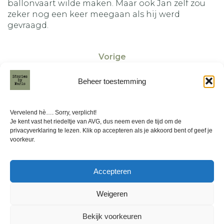
ballonvaart wilde maken. Maar ook Jan zelf zou
zeker nog een keer meegaan als hij werd
gevraagd.
Vorige
Beheer toestemming
Volgende
Vervelend hè…. Sorry, verplicht!
Je kent vast het riedeltje van AVG, dus neem even de tijd om de
privacyverklaring te lezen. Klik op accepteren als je akkoord bent of geef je
voorkeur.
Friese Ballonfeesten
Accepteren
Weigeren
© 2026 Stories by Maris. Created for free using
Bekijk voorkeuren
WordPress and
Kubio