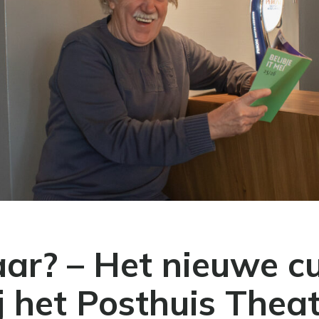
aar? – Het nieuwe cu
j het Posthuis Thea