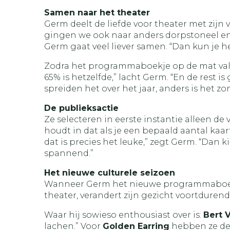
Samen naar het theater
Germ deelt de liefde voor theater met zijn 
gingen we ook naar anders dorpstoneel en n
Germ gaat veel liever samen. “Dan kun je 
Zodra het programmaboekje op de mat valt, v
65% is hetzelfde,” lacht Germ. “En de rest
spreiden het over het jaar, anders is het zo
De publieksactie
Ze selecteren in eerste instantie alleen de 
houdt in dat als je een bepaald aantal kaar
dat is precies het leuke,” zegt Germ. “Dan 
spannend.”
Het nieuwe culturele seizoen
Wanneer Germ het nieuwe programmaboekj
theater, verandert zijn gezicht voortdure
Waar hij sowieso enthousiast over is:
Bert 
lachen.” Voor
Golden Earring
hebben ze de