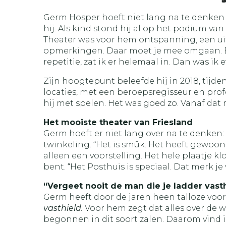
Germ Hosper hoeft niet lang na te denken w
hij. Als kind stond hij al op het podium va
Theater was voor hem ontspanning, een uitl
opmerkingen. Daar moet je mee omgaan. En 
repetitie, zat ik er helemaal in. Dan was ik 
Zijn hoogtepunt beleefde hij in 2018, tijd
locaties, met een beroepsregisseur en prof
hij met spelen. Het was goed zo. Vanaf dat
Het mooiste theater van Friesland
Germ hoeft er niet lang over na te denken: 
twinkeling. “Het is smûk. Het heeft gewoon 
alleen een voorstelling. Het hele plaatje kl
bent. “Het Posthuis is speciaal. Dat merk je 
“Vergeet nooit de man die je ladder vast
Germ heeft door de jaren heen talloze voor
vasthield.
Voor hem zegt dat alles over de w
begonnen in dit soort zalen. Daarom vind 