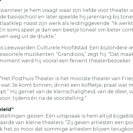
anneer je hem vraagt waar zijn liefde voor theater v
n de basisschool en later speelde hij jarenlang bij to
aatklep naast zijn werk als leidinggevende. “Ik werk
soms speel je dan een beetje toneel om beter contac
even weg uit de drukte.”
ens Leeuwarden Culturele Hoofdstad. Een bijzondere ie
essionele muzikanten. “Grandioos,” zegt hij. “Dat maak
 moment werd hij vooral een fervent theaterbezoeker.
“Het Posthuis Theater is het mooiste theater van Frie
wat. Je komt binnen, drinkt een koffietje, praat wat m
opt.” Hij geniet van de kleinschaligheid, van de sfeer, 
voor, tijdens én na de voorstelling.”
hield”
stellingen gezien. Eén uitspraak is hem altijd bijgebl
aarde van kleine theaters. “Zij geven artiesten een p
ik het zo mooi dat sommige artiesten blijven terugko