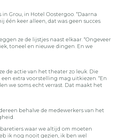
s in Grou, in Hotel Oostergoo. “Daarna
j één keer alleen, dat was geen succes.
ggen ze de lijstjes naast elkaar. “Ongeveer
ziek, toneel en nieuwe dingen. En we
e de actie van het theater zo leuk. Die
 een extra voorstelling mag uitkiezen. “En
rden we soms echt verrast. Dat maakt het
ereen behalve de medewerkers van het
gheid.
cabaretiers waar we altijd om moeten
heb ik nog nooit gezien, ik ben wel